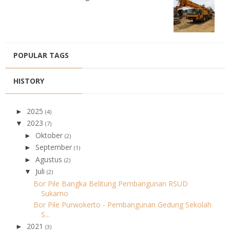
POPULAR TAGS
HISTORY
2025
►
(4)
2023
▼
(7)
Oktober
►
(2)
September
►
(1)
Agustus
►
(2)
Juli
▼
(2)
Bor Pile Bangka Belitung Pembangunan RSUD
Sukarno
Bor Pile Purwokerto - Pembangunan Gedung Sekolah
S...
2021
►
(3)