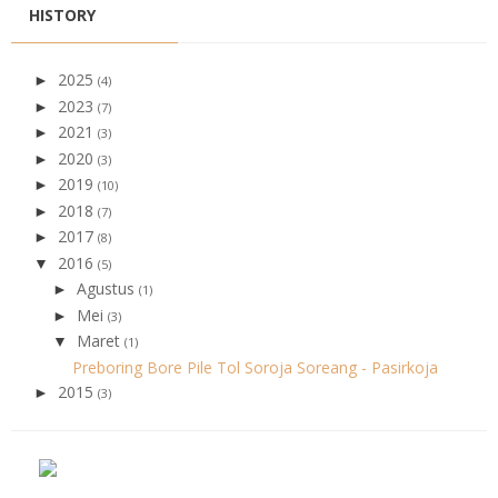
HISTORY
2025
►
(4)
2023
►
(7)
2021
►
(3)
2020
►
(3)
2019
►
(10)
2018
►
(7)
2017
►
(8)
2016
▼
(5)
Agustus
►
(1)
Mei
►
(3)
Maret
▼
(1)
Preboring Bore Pile Tol Soroja Soreang - Pasirkoja
2015
►
(3)