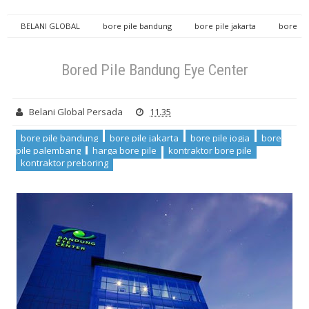
BELANI GLOBAL
bore pile bandung
bore pile jakarta
bore
pile jogja
bore pile palembang
harga bore pile
kontraktor
bore pile
kontraktor preboring
Bored Pile Bandung Eye
Bored Pile Bandung Eye Center
Center
Belani Global Persada
11.35
bore pile bandung
bore pile jakarta
bore pile jogja
bore
pile palembang
harga bore pile
kontraktor bore pile
kontraktor preboring