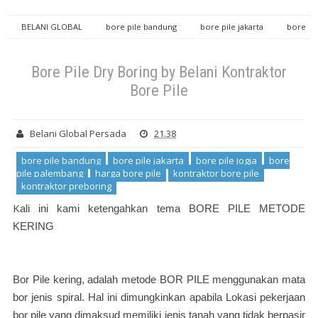
BELANI GLOBAL
bore pile bandung
bore pile jakarta
bore
pile jogja
bore pile palembang
harga bore pile
kontraktor
bore pile
kontraktor preboring
Bore Pile Dry Boring by Belani
Bore Pile Dry Boring by Belani Kontraktor
Kontraktor Bore Pile
Bore Pile
Belani Global Persada
21.38
bore pile bandung
bore pile jakarta
bore pile jogja
bore
pile palembang
harga bore pile
kontraktor bore pile
kontraktor preboring
K
ali ini kami ketengahkan tema BORE PILE METODE
KERING
Bor Pile kering, adalah metode BOR PILE menggunakan mata
bor jenis spiral. Hal ini dimungkinkan apabila Lokasi pekerjaan
bor pile yang dimaksud memiliki jenis tanah yang tidak berpasir